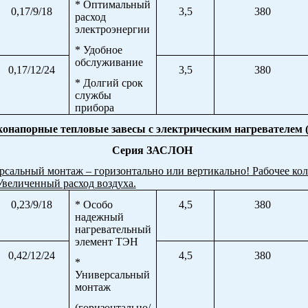
* Оптимальный
0,17/9/18
3,5
380
расход
электроэнергии
* Удобное
обслуживание
0,17/12/24
3,5
380
* Долгий срок
службы
прибора
онапорные тепловые завесы с электрическим нагревателем 
Серия ЗАСЛОН
сальный монтаж – горизонтально или вертикально! Рабочее ко
Увеличенный расход воздуха.
0,23/9/18
* Особо
4,5
380
надежный
нагревательный
элемент ТЭН
0,42/12/24
4,5
380
*
Универсальный
монтаж
(горизонтально/