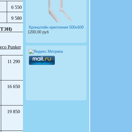
6 550
9 580
Кронштейн крепления 500х600
(ТЭН)
1200,00 руб
лесо
Punker
11 290
16 650
19 850