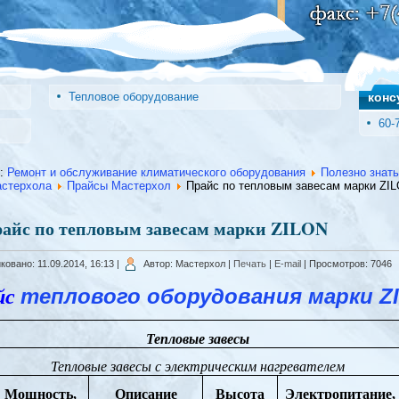
Тепловое оборудование
конс
60-
ь:
Ремонт и обслуживание климатического оборудования
Полезно знать
стерхола
Прайсы Мастерхол
Прайс по тепловым завесам марки ZI
айс по тепловым завесам марки ZILON
овано: 11.09.2014, 16:13
|
Автор: Мастерхол
|
Печать
|
E-mail
| Просмотров: 7046
теплового оборудования марки Z
йс
Тепловые завесы
Тепловые завесы с электрическим нагревателем
Мощность,
Описание
Высота
Электропитание,