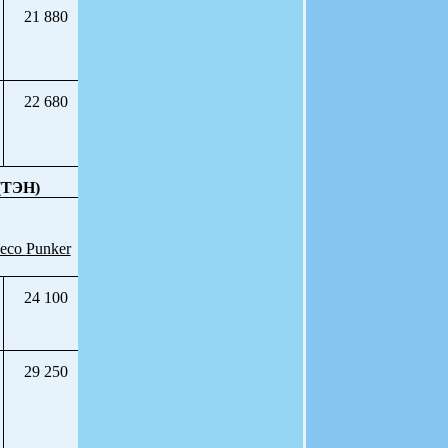
21 880
22 680
(ТЭН)
лесо
Punker
24 100
29 250