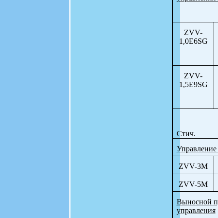
ZVV-
1,0E6SG
ZVV-
1,5E9SG
Стич.
Управление 
ZVV-3M
ZVV-5M
Выносной п
управления