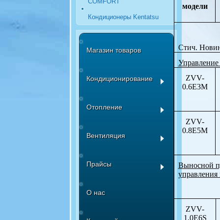
COMFORT
модели
Кондиционеры Kentatsu
Стич. Новин
Магазин товаров
Управление 
ZVV-
Кондиционирование
0.6E3M
Отопление
ZVV-
0.8E5M
Вентиляция
Прайсы
Выносной п
управления 
О нас
ZVV-
1,0E6S