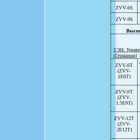
ZVV-6S
ZVV-9S
Высок
ТЭН. Универ
(Германия)
ZVV-6T
(ZVV-
1E6T)
ZVV-9T
(ZVV-
1.5E9T)
ZVV-12T
(ZVV-
2E12T)