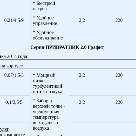
* Быстрый
нагрев
* Удобное
0,21/4,5/9
2,2
220
управление
* Удобное
обслуживание
Серия ПРИВРАТНИК 2.0 Графит
ка 2014 года!
на корпусе
0,07/1,5/3
* Мощный
2,2
220
низко
турбулентный
поток воздуха
* Забор в
0,1/2,5/5
2,2
220
верхней точке -
увеличенная
температура
выходящего
воздуха
ульт
в комплекте