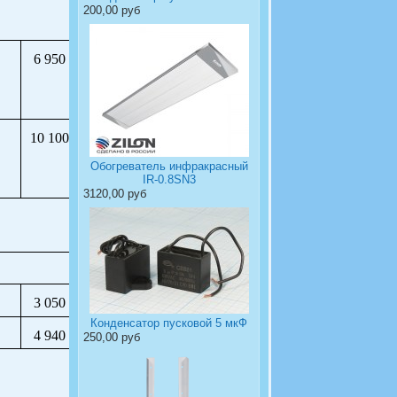
200,00 руб
6 950
10 100
Обогреватель инфракрасный
IR-0.8SN3
3120,00 руб
3 050
Конденсатор пусковой 5 мкФ
4 940
250,00 руб