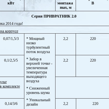
кВт
монтажа
В
max,
м
Серия ПРИВРАТНИК 2.0
ка 2014 года!
на корпусе
0,07/1,5/3
* Мощный
2,2
220
низко
турбулентный
поток воздуха
* Забор в
0,1/2,5/5
2,2
220
верхней точке -
увеличенная
температура
выходящего
воздуха
ульт
в комплекте
* Сниженный
уровень шума
* Уникальный
0,14/3/6
2,2
220
дизайн