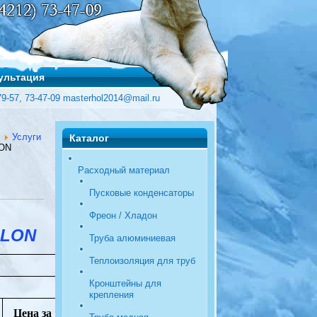
ультация
79-57, 73-47-09 masterhol2014@mail.ru
Услуги
Каталог
LON
Расходный материал
Пусковые конденсаторы
Фреон / Хладон
ILON
Труба алюминиевая
Теплоизоляция для труб
Кронштейны для
крепления
Цена за