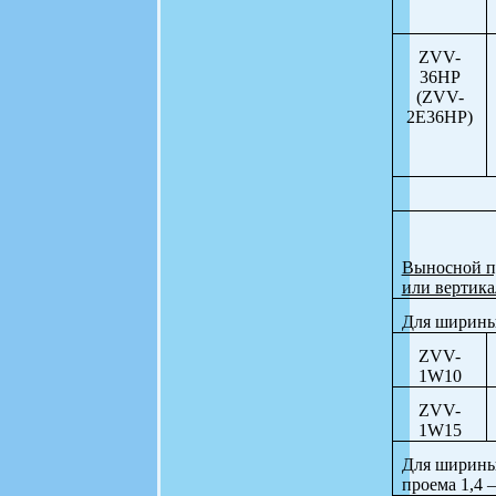
ZVV-
36HP
(ZVV-
2E36HP)
Выносной пу
или вертика
Для ширины 
ZVV-
1W10
ZVV-
1W15
Для ширины
проема 1,4 –