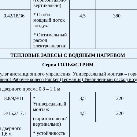
вертикально)
* Особо
0,42/18/36
4,5
380
мощный поток
воздуха
* Оптимальный
расход
электроэнергии
ТЕПЛОВЫЕ ЗАВЕСЫ С ВОДЯНЫМ НАГРЕВОМ
Серия ГОЛЬФСТРИМ
льт дистанционного управления. Универсальный монтаж – гор
льно! Рабочее колесо
Punker
(Германия) Увеличенный расход воз
дверного проема 0,8 – 1,1 м
8,8/9,9/11
*
3,5
220
Универсальный
монтаж
13/15,2/17,1
4,5
220
(горизонтально/
вертикально)
 дверного
* устойчивость
 1,6 м