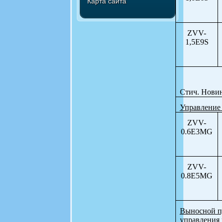
Карта сайта
ZVV-
1,5E9S
Стич. Новин
Управление 
ZVV-
0.6E3MG
ZVV-
0.8E5MG
Выносной п
управления 