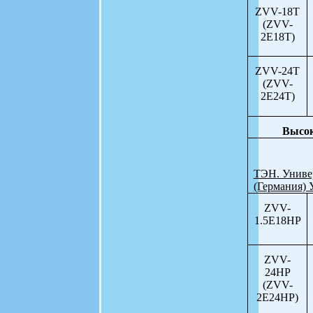
ZVV-18T
(ZVV-
2E18T)
ZVV-24T
(ZVV-
2E24T)
Высок
ТЭН. Универ
(Германия) 
ZVV-
1.5E18HP
ZVV-
24HP
(ZVV-
2E24HP)