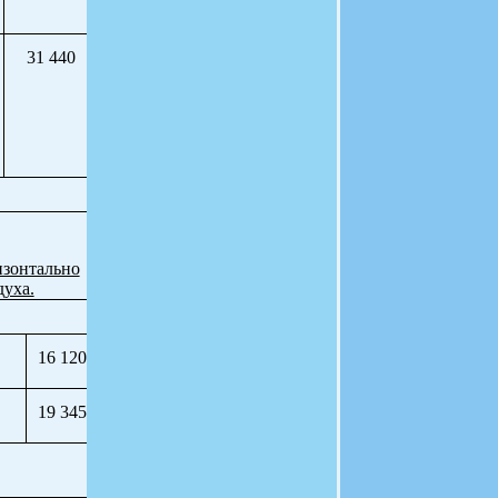
31 440
изонтально
духа.
16 120
19 345