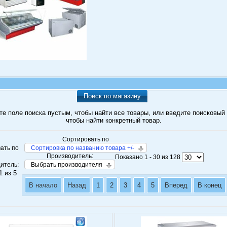
Поиск по магазину
те поле поиска пустым, чтобы найти все товары, или введите поисковый 
чтобы найти конкретный товар.
Сортировать по
ать по
Сортировка по названию товара +/-
Производитель:
Показано 1 - 30 из 128
итель:
Выбрать производителя
1 из 5
В начало
Назад
1
2
3
4
5
Вперед
В конец