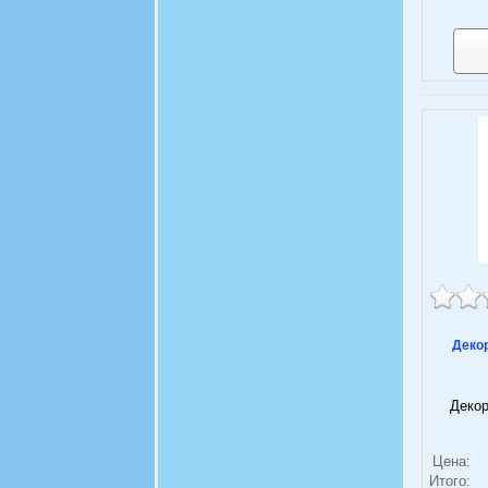
Деко
Декор
Цена:
Итого: