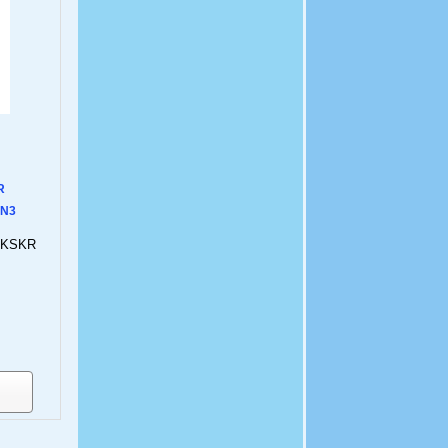
R
AN3
и KSKR