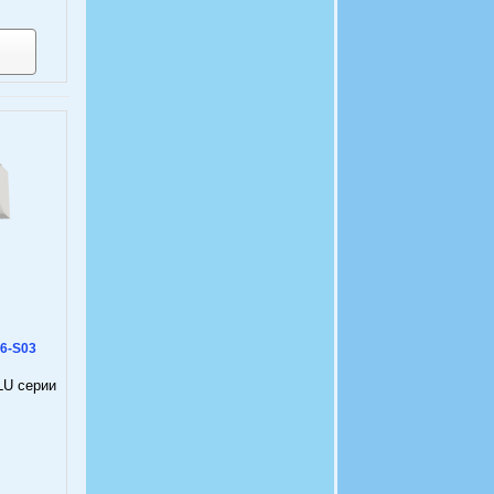
6-S03
LU серии