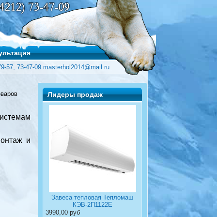
ультация
79-57, 73-47-09 masterhol2014@mail.ru
оваров
Лидеры продаж
стемам
монтаж и
Завеса тепловая Тепломаш
КЭВ-2П1122Е
3990,00 руб