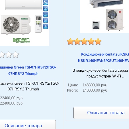
Кондиционер Kentatsu KSK
KSKR140HFAN3/KSUT140HF
иционер Green TSI-07HRSY2/TSO-
В кондиционере Kentatsu сери
07HRSY2 Triumph
предусмотрен Wi-Fi ...
система Green TSI-07HRSY2/TSO-
Цена:
148300,00 руб
07HRSY2 Triumph
Итого:
148300,00 руб
22400,00 руб
22400,00 руб
Описание товара
Описание товара