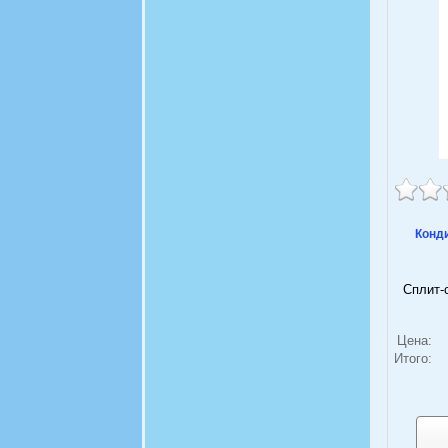
Конд
Сплит-
Цена:
Итого: