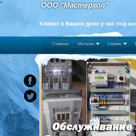
>
ООО "Мастерхол"
Климат в Вашем доме у нас под ко
Главная
Магазин
Сервис