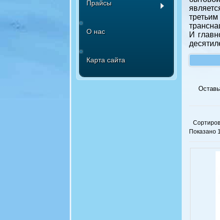
Прайсы
являетс
третьим
трансна
О нас
И главн
десятил
Карта сайта
Оставь
Сортиров
Показано 1