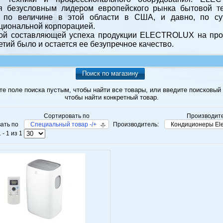
я безусловным лидером европейского рынка бытовой т
 по величине в этой области в США, и давно, по су
циональной корпорацией.
ой составляющей успеха продукции ELECTROLUX на пр
етий было и остается ее безупречное качество.
Поиск по магазину
те поле поиска пустым, чтобы найти все товары, или введите поисковый 
чтобы найти конкретный товар.
Сортировать по
Производите
ать по
Специальный товар -/+
Производитель:
Кондиционеры Ele
 - 1 из 1