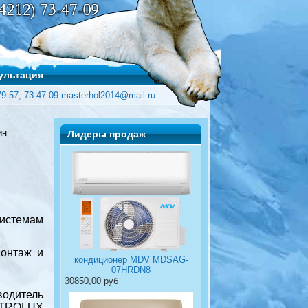
ультация
79-57, 73-47-09 masterhol2014@mail.ru
ин
Лидеры продаж
стемам
монтаж и
кондиционер MDV MDSAG-
07HRDN8
30850,00 руб
одитель
CTROLUX