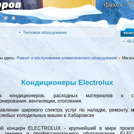
Тепловое оборудование
конс
60-
ы здесь:
Ремонт и обслуживание климатического оборудования
Магаз
Кондиционеры Electrolux
жа кондиционеров, расходных материалов к си
онирования, вентиляции, отопления.
авление широкого спектра услуг по наладке, ремонту, 
 любых холодильных машин в Хабаровске
ий концерн ELECTROLUX - крупнейший в мире произв
й техники и профессионального оборудования. ELE