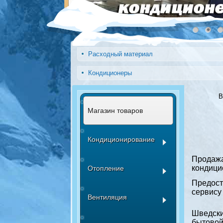
Расходный материал
Кондиционеры
В
Магазин товаров
Кондиционирование
Прода
кондици
Отопление
Предост
сервису
Вентиляция
Шведск
бытово